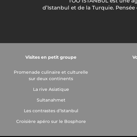
TOO ISTANBUL est une agen
d’Istanbul et de la Turquie. Pensé
Visites en petit groupe
V
Promenade culinaire et culturelle
sur deux continents
La rive Asiatique
Sultanahmet
Les contrastes d’Istanbul
Croisière apéro sur le Bosphore