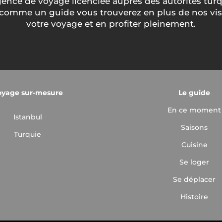
ce de voyage licenciée auprès des autorités turq
e comme un guide vous trouverez en plus de nos visi
votre voyage et en profiter pleinement.
oyage sur-mesure
Le guide
En ce moment
Istanbul
Saisons
Turquie
Cuisine
Se loger
Se déplacer
Histoire