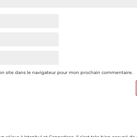
n site dans le navigateur pour mon prochain commentaire.
 un séjour à Istanbul et Cappadoce. Il s’est très bien occupé 