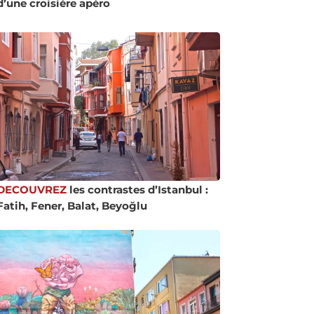
d’une croisière apéro
DECOUVREZ
les contrastes d’Istanbul :
Fatih, Fener, Balat, Beyoğlu