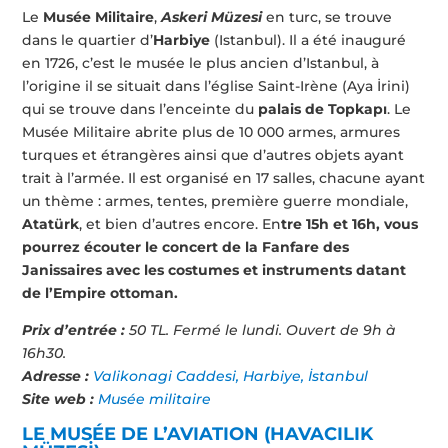
Le
Musée Militaire
,
Askeri Müzesi
en turc, se trouve
dans le quartier d’
Harbiye
(Istanbul). Il a été inauguré
en 1726, c’est le musée le plus ancien d’Istanbul, à
l’origine il se situait dans l’église Saint-Irène (Aya İrini)
qui se trouve dans l’enceinte du
palais de Topkapı
. Le
Musée Militaire abrite plus de 10 000 armes, armures
turques et étrangères ainsi que d’autres objets ayant
trait à l’armée. Il est organisé en 17 salles, chacune ayant
un thème : armes, tentes, première guerre mondiale,
Atatürk
, et bien d’autres encore. En
tre 15h et 16h,
vous
pourrez écouter le concert de la Fanfare des
Janissaires avec les costumes et instruments datant
de l’Empire ottoman.
Prix d’entrée :
50 TL. Fermé le lundi. Ouvert de 9h à
16h30.
Adresse :
Valikonagi Caddesi, Harbiye, İstanbul
Site web :
Musée militaire
LE MUS
É
E DE L’AVIATION (HAVACILIK