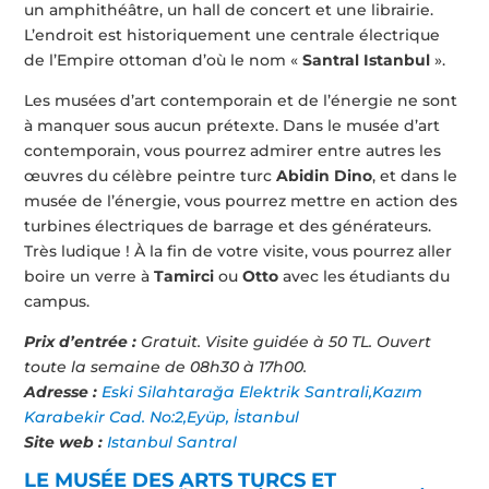
un amphithéâtre, un hall de concert et une librairie.
L’endroit est historiquement une centrale électrique
de l’Empire ottoman d’où le nom «
Santral Istanbul
».
Les musées d’art contemporain et de l’énergie ne sont
à manquer sous aucun prétexte. Dans le musée d’art
contemporain, vous pourrez admirer entre autres les
œuvres du célèbre peintre turc
Abidin Dino
, et dans le
musée de l’énergie, vous pourrez mettre en action des
turbines électriques de barrage et des générateurs.
Très ludique ! À la fin de votre visite, vous pourrez aller
boire un verre à
Tamirci
ou
Otto
avec les étudiants du
campus.
Prix d’entrée :
Gratuit. Visite guidée à 50 TL. Ouvert
toute la semaine de 08h30 à 17h00.
Adresse :
Eski Silahtarağa Elektrik Santrali,Kazım
Karabekir Cad. No:2,Eyüp, İstanbul
Site web :
Istanbul Santral
LE MUS
É
E DES ARTS TURCS ET