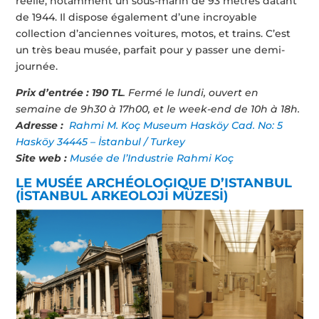
réelle, notamment un sous-marin de 93 mètres datant
de 1944. Il dispose également d’une incroyable
collection d’anciennes voitures, motos, et trains. C’est
un très beau musée, parfait pour y passer une demi-
journée.
Prix d’entrée : 190 TL
. Fermé le lundi, ouvert en
semaine de 9h30 à 17h00, et le week-end de 10h à 18h.
Adresse :
Rahmi M. Koç Museum Hasköy Cad. No: 5
Hasköy 34445 – İstanbul / Turkey
Site web :
Musée de l’Industrie Rahmi Koç
LE MUS
É
E ARCH
É
OLOGIQUE D’ISTANBUL
(İSTANBUL ARKEOLOJİ MÜZESİ)