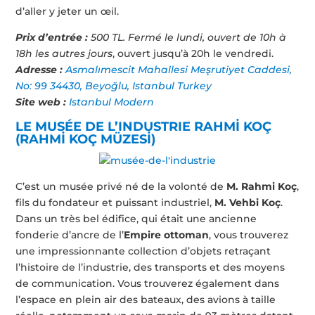
d’aller y jeter un œil.
Prix d’entrée :
500 TL. Fermé le lundi, ouvert de 10h à
18h les autres jours
, ouvert jusqu’à 20h le vendredi.
Adresse :
Asmalımescit Mahallesi Meşrutiyet Caddesi,
No: 99 34430, Beyoğlu, Istanbul Turkey
Site web :
Istanbul Modern
LE MUS
É
E DE L’INDUSTRIE RAHMİ KOÇ
(RAHMİ KOÇ MÜZESİ)
C’est un musée privé né de la volonté de
M.
Rahmi Koç
,
fils du fondateur et puissant industriel,
M. Vehbi Koç
.
Dans un très bel édifice, qui était une ancienne
fonderie d’ancre de l’
Empire ottoman
, vous trouverez
une impressionnante collection d’objets retraçant
l’histoire de l’industrie, des transports et des moyens
de communication. Vous trouverez également dans
l’espace en plein air des bateaux, des avions à taille