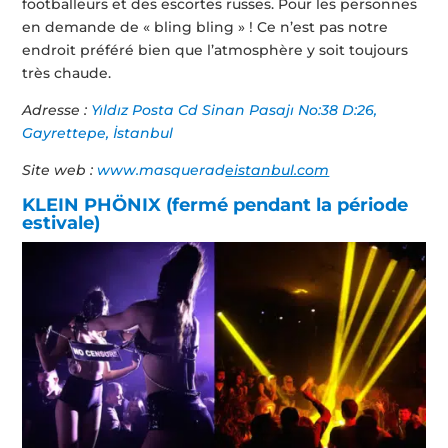
footballeurs et des escortes russes. Pour les personnes
en demande de « bling bling » ! Ce n’est pas notre
endroit préféré bien que l’atmosphère y soit toujours
très chaude.
Adresse :
Yıldız Posta Cd Sinan Pasajı No:38 D:26,
Gayrettepe, İstanbul
Site web :
www.masquerad
eistanbul.co
m
KLEIN PHÖNIX (fermé pendant la période
estivale)